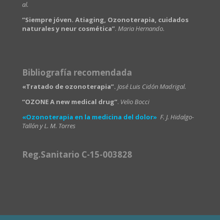
al.
“Siempre jóven. Atiaging, Ozonoterapia, cuidados
naturales y neur cosmética”
.
Maria Hernando.
Bibliografía recomendada
«Tratado de ozonoterapia”.
José Luis Cidón Madrigal.
“OZONE A new medical drug”
.
Velio Bocci
«Ozonoterapia en la medicina del dolor»
F. J. Hidalgo-
Tallón y L. M. Torres
Reg.Sanitario C-15-003828