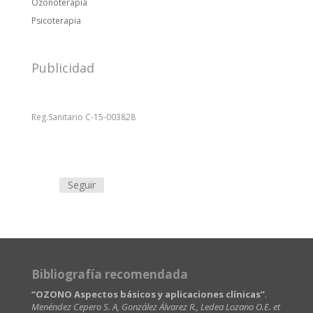
Ozonoterapia
Psicoterapia
Publicidad
Reg.Sanitario C-15-003828
Seguir
Bibliografía recomendada
“OZONO Aspectos básicos y aplicaciones clínicas”
.
Menéndez Cepero S. A, González Álvarez R., Ledea Lozano O.E. et