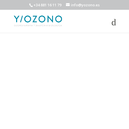
+34 881 16 11 79
info@yozono.es
NUESTRO ESPACIO DE
LECTURA
Queremos compartir algunos artículos interesantes para
vuestro bienestar.