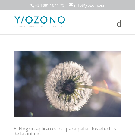
+34 881 16 11 79
info@yozono.es
El Negrín aplica ozono para paliar los efectos
de la quimio