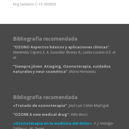
Reg.Sanitario C-15-003828
Bibliografía recomendada
“OZONO Aspectos básicos y aplicaciones clínicas”
.
Menéndez Cepero S. A, González Álvarez R., Ledea Lozano O.E. et
al.
“Siempre jóven. Atiaging, Ozonoterapia, cuidados
naturales y neur cosmética”
.
Maria Hernando.
Bibliografía recomendada
«Tratado de ozonoterapia”.
José Luis Cidón Madrigal.
“OZONE A new medical drug”
.
Velio Bocci
«Ozonoterapia en la medicina del dolor»
F. J. Hidalgo-
Tallón y L. M. Torres