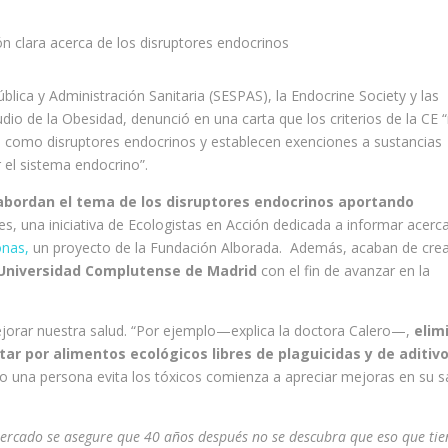
ón clara acerca de los disruptores endocrinos
lica y Administración Sanitaria (SESPAS), la Endocrine Society y las
dio de la Obesidad, denunció en una carta que los criterios de la CE 
 como disruptores endocrinos y establecen exenciones a sustancias
 el sistema endocrino”.
abordan el tema de los disruptores endocrinos aportando
, una iniciativa de Ecologistas en Acción dedicada a informar acerc
onas,
un proyecto de la Fundación Alborada. Además, acaban de cre
 Universidad Complutense de Madrid
con el fin de avanzar en la
jorar nuestra salud. “Por ejemplo—explica la doctora Calero—,
elim
tar por alimentos ecológicos libres de plaguicidas y de aditivo
 una persona evita los tóxicos comienza a apreciar mejoras en su s
ercado se asegure que 40 años después no se descubra que eso que ti