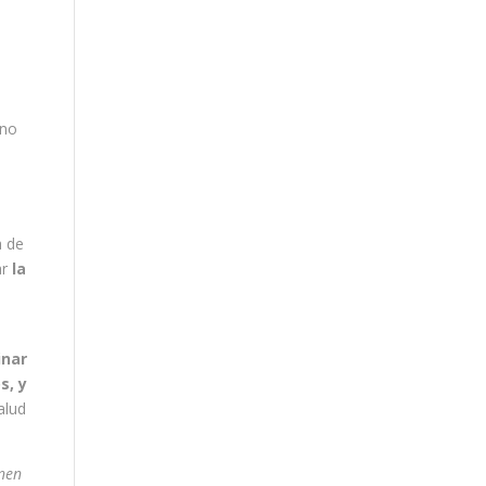
“no
a de
ar
la
inar
s, y
alud
enen