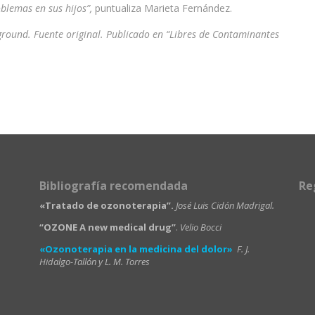
blemas en sus hijos”,
puntualiza Marieta Fernández.
yground. Fuente original. Publicado en “Libres de Contaminantes
Bibliografía recomendada
Re
«Tratado de ozonoterapia”.
José Luis Cidón Madrigal.
“OZONE A new medical drug”
.
Velio Bocci
«Ozonoterapia en la medicina del dolor»
F. J.
Hidalgo-Tallón y L. M. Torres