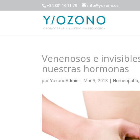
+34 881 16 11 79
info@yozono.es
Venenosos e invisible
nuestras hormonas
por
YozonoAdmin
|
Mar 3, 2018
|
Homeopatía