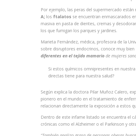
Por ejemplo, las peras del supermercado están 
A;
los
ftalatos
se encuentran enmascarados en l
masiva en pasta de dientes, cremas y desodorant
los que fumigan los parques y jardines.
Marieta Fernández, médica, profesora de la Univ
sobre disruptores endocrinos, conoce muy bien
diferentes en el tejido mamario
de mujeres san
Si estos químicos omnipresentes en nuestra
directas tiene para nuestra salud?
Según explica la doctora Pilar Muñoz Calero, e
pionero en el mundo en el tratamiento de enfer
relacionan directamente la exposición a estos 
Dentro de este infame listado se encuentra el c
crónicas como el Alzheimer o el Parkinson y otras
“También analizo grasa de personas obesas busc