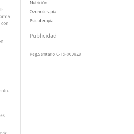
Nutrición
l-
Ozonoterapia
 forma
Psicoterapia
s con
Publicidad
ón
Reg.Sanitario C-15-003828
centro
des
 más