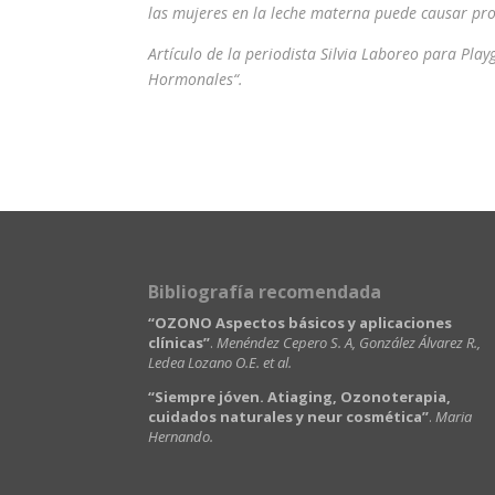
las mujeres en la leche materna puede causar pro
Artículo de la periodista Silvia Laboreo para Pla
Hormonales“.
Bibliografía recomendada
“OZONO Aspectos básicos y aplicaciones
clínicas”
.
Menéndez Cepero S. A, González Álvarez R.,
Ledea Lozano O.E. et al.
“Siempre jóven. Atiaging, Ozonoterapia,
cuidados naturales y neur cosmética”
.
Maria
Hernando.