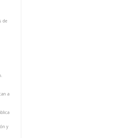
l
s de
o.
tan a
blica
s
ión y