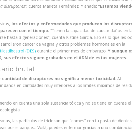
a disruptores”,
cuenta Marieta Fernández. Y añade:
“Estamos viend
virus,
los efectos y enfermedades que producen los disruptor
aparecen con el tiempo.
“Tienen la capacidad de causar daños en l
 hasta 3 generaciones”, cuenta Kistiñe García. Eso es lo que les oc
esarrollaron cáncer de vagina y otros problemas hormonales en la
ilestilbestrol (DES)
durante el primer mes de embarazo.
Y aunque e
0, sus efectos siguen grabados en el ADN de estas mujeres.
tario brutal
 cantidad de disruptores no significa menor toxicidad
. Al
daños en cantidades muy inferiores a los límites máximos de resid
niendo en cuenta una sola sustancia tóxica y no se tiene en cuenta el
ecologista.
anas, las partículas de triclosan que “comes” con tu pasta de dientes
eas por el parque… Voilá, puedes enfermar gracias a una combinació