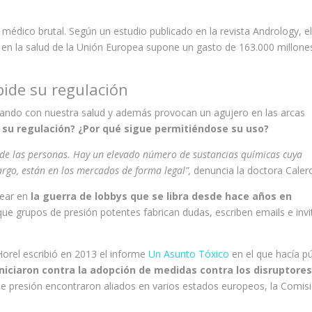
 médico brutal. Según un estudio publicado en la revista Andrology, e
 en la salud de la Unión Europea supone un gasto de 163.000 millone
ide su regulación
bando con nuestra salud y además provocan un agujero en las arcas
su regulación? ¿Por qué sigue permitiéndose su uso?
d de las personas. Hay un elevado número de sustancias químicas cuya
rgo, están en los mercados de forma legal”,
denuncia la doctora Caler
cear en
la guerra de lobbys que se libra desde hace años en
que grupos de presión potentes fabrican dudas, escriben emails e invi
orel escribió en 2013 el informe
Un Asunto Tóxico
en el que hacía pú
niciaron contra la adopción de medidas contra los disruptore
 presión encontraron aliados en varios estados europeos, la Comis