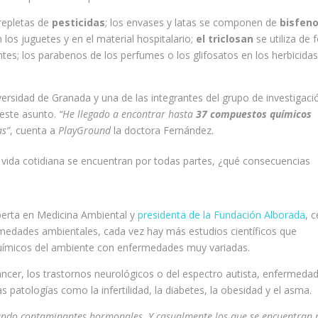
repletas de
pesticidas
; los envases y latas se componen de
bisfeno
os juguetes y en el material hospitalario;
el triclosan
se utiliza de
es; los parabenos de los perfumes o los glifosatos en los herbicida
ersidad de Granada y una de las integrantes del grupo de investigaci
 este asunto.
“He llegado a encontrar hasta
37 compuestos químicos
as”
, cuenta a
PlayGround
la doctora Fernández.
 vida cotidiana se encuentran por todas partes, ¿qué consecuencias
xperta en Medicina Ambiental y
presidenta de la Fundación Alborada
, 
medades ambientales, cada vez hay más estudios científicos que
químicos del ambiente con enfermedades muy variadas.
áncer, los trastornos neurológicos o del espectro autista, enfermeda
 patologías como la infertilidad, la diabetes, la obesidad y el asma.
ando contaminantes hormonales. Y casualmente los que se encuentran