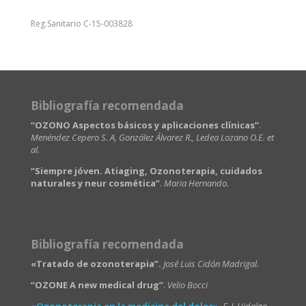
Reg.Sanitario C-15-003828
Bibliografía recomendada
“OZONO Aspectos básicos y aplicaciones clínicas”
.
Menéndez Cepero S. A, González Álvarez R., Ledea Lozano O.E. et
al.
“Siempre jóven. Atiaging, Ozonoterapia, cuidados
naturales y neur cosmética”
.
Maria Hernando.
Bibliografía recomendada
«Tratado de ozonoterapia”.
José Luis Cidón Madrigal.
“OZONE A new medical drug”
.
Velio Bocci