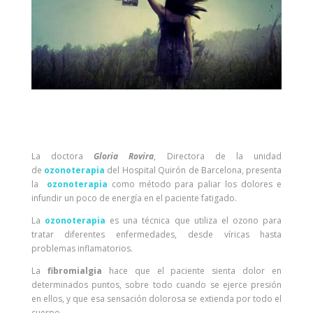
La doctora
Gloria Rovira
, Directora de la unidad
de
o
zonoterapia
del Hospital Quirón de Barcelona, presenta
la
ozonoterapia
como método para paliar los dolores e
infundir un poco de energía en el paciente fatigado.
La
o
zonoterapia
es una técnica que utiliza el ozono para
tratar diferentes enfermedades, desde víricas hasta
problemas inflamatorios.
La
fibromialgia
hace que el paciente sienta dolor en
determinados puntos, sobre todo cuando se ejerce presión
en ellos, y que esa sensación dolorosa se extienda por todo el
cuerpo.