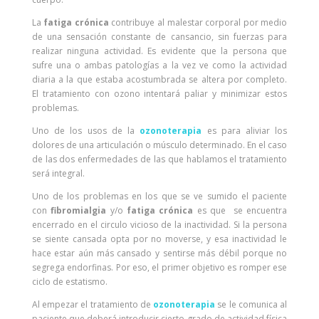
La
fatiga crónica
contribuye al malestar corporal por medio
de una sensación constante de cansancio, sin fuerzas para
realizar ninguna actividad. Es evidente que la persona que
sufre una o ambas patologías a la vez ve como la actividad
diaria a la que estaba acostumbrada se altera por completo.
El tratamiento con ozono intentará paliar y minimizar estos
problemas.
Uno de los usos de la
o
zonoterapia
es para aliviar los
dolores de una articulación o músculo determinado. En el caso
de las dos enfermedades de las que hablamos el tratamiento
será integral.
Uno de los problemas en los que se ve sumido el paciente
con
fibromialgia
y/o
fatiga crónica
es que se encuentra
encerrado en el circulo vicioso de la inactividad. Si la persona
se siente cansada opta por no moverse, y esa inactividad le
hace estar aún más cansado y sentirse más débil porque no
segrega endorfinas. Por eso, el primer objetivo es romper ese
ciclo de estatismo.
Al empezar el tratamiento de
o
zonoterapia
se le comunica al
paciente que deberá introducir cierto grado de actividad física