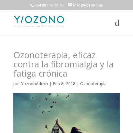
+34 881 16 11 79
info@yozono.es
Ozonoterapia, eficaz
contra la fibromialgia y la
fatiga crónica
por
YozonoAdmin
|
Feb 8, 2018
|
Ozonoterapia