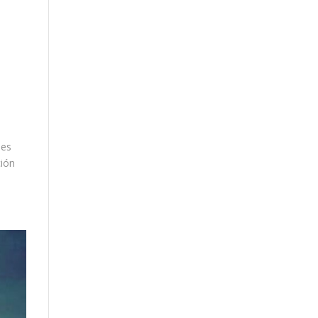
des
ción