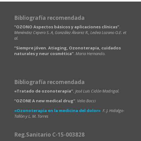
Bibliografía recomendada
“OZONO Aspectos básicos y aplicaciones clínicas”
.
Menéndez Cepero S. A, González Álvarez R., Ledea Lozano O.E. et
al.
“Siempre jóven. Atiaging, Ozonoterapia, cuidados
naturales y neur cosmética”
.
Maria Hernando.
Bibliografía recomendada
«Tratado de ozonoterapia”.
José Luis Cidón Madrigal.
“OZONE A new medical drug”
.
Velio Bocci
«Ozonoterapia en la medicina del dolor»
F. J. Hidalgo-
Tallón y L. M. Torres
Reg.Sanitario C-15-003828