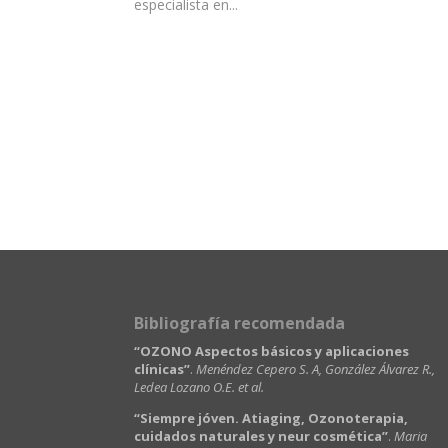
especialista en...
Bibliografía recomendada
“OZONO Aspectos básicos y aplicaciones
clínicas”
.
Menéndez Cepero S. A, González Álvarez R.,
Ledea Lozano O.E. et al.
“Siempre jóven. Atiaging, Ozonoterapia,
cuidados naturales y neur cosmética”
.
Maria