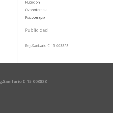
Nutrición
Ozonoterapia
Psicoterapia
Publicidad
Reg.Sanitario C-15-003828
g.Sanitario C-15-003828