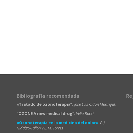
Bibliografía recomendada
Re
«Tratado de ozonoterapia”.
José Luis Cidón Madrigal.
“OZONE A new medical drug”
.
Velio Bocci
«Ozonoterapia en la medicina del dolor»
F. J.
Hidalgo-Tallón y L. M. Torres