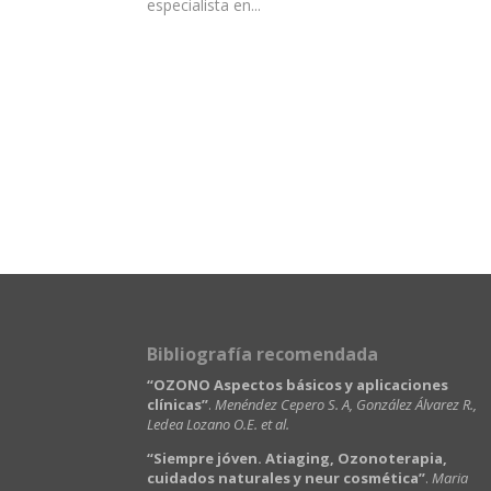
especialista en...
Bibliografía recomendada
“OZONO Aspectos básicos y aplicaciones
clínicas”
.
Menéndez Cepero S. A, González Álvarez R.,
Ledea Lozano O.E. et al.
“Siempre jóven. Atiaging, Ozonoterapia,
cuidados naturales y neur cosmética”
.
Maria