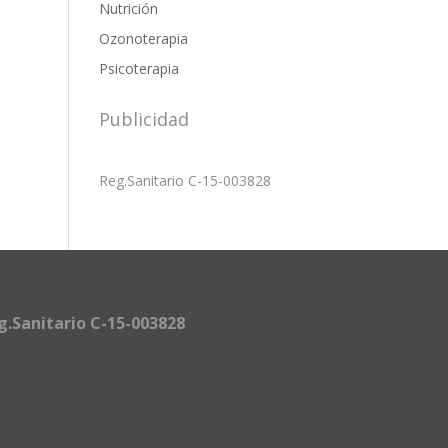
Nutrición
Ozonoterapia
Psicoterapia
Publicidad
Reg.Sanitario C-15-003828
g.Sanitario C-15-003828