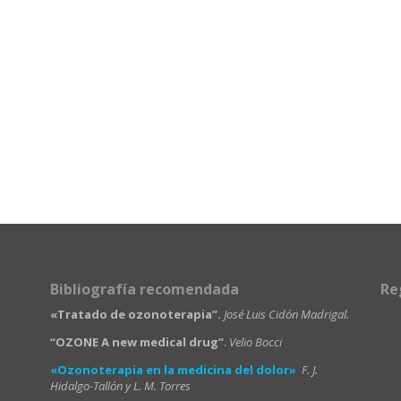
Bibliografía recomendada
Re
«Tratado de ozonoterapia”.
José Luis Cidón Madrigal.
“OZONE A new medical drug”
.
Velio Bocci
«Ozonoterapia en la medicina del dolor»
F. J.
Hidalgo-Tallón y L. M. Torres