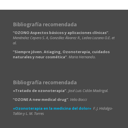
Bibliografía recomendada
“OZONO Aspectos básicos y aplicaciones clínicas”
.
Menéndez Cepero S. A, González Álvarez R., Ledea Lozano O.E. et
al.
“Siempre jóven. Atiaging, Ozonoterapia, cuidados
naturales y neur cosmética”
.
Maria Hernando.
Bibliografía recomendada
«Tratado de ozonoterapia”.
José Luis Cidón Madrigal.
“OZONE A new medical drug”
.
Velio Bocci
«Ozonoterapia en la medicina del dolor»
F. J. Hidalgo-
Tallón y L. M. Torres