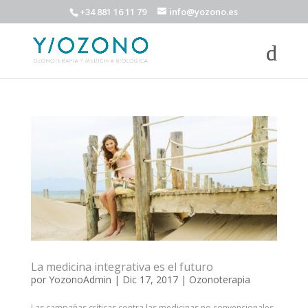
+34 881 16 11 79
info@yozono.es
La medicina integrativa es el futuro
por
YozonoAdmin
|
Dic 17, 2017
|
Ozonoterapia
Las campañas críticas contra las medicinas no convencionales