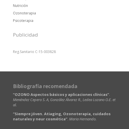
Nutrición
Ozonoterapia
Psicoterapia
Publicidad
Reg.Sanitario C-15-003828
Bibliografía recomendada
“OZONO Aspectos básicos y aplicaciones clínicas”
.
Menéndez Cepero S. A, González Álvarez R., Ledea Lozano O.E. et
al.
“Siempre jóven. Atiaging, Ozonoterapia, cuidados
naturales y neur cosmética”
.
Maria Hernando.