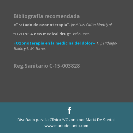
Bibliografía recomendada
«Tratado de ozonoterapia”.
José Luis Cidón Madrigal.
“OZONE A new medical drug”
.
Velio Bocci
«Ozonoterapia en la medicina del dolor»
F. J. Hidalgo-
Tallón y L. M. Torres
Reg.Sanitario C-15-003828
Diseñado para la Clínica Y/Ozono por Mariú De Santo I
www.mariudesanto.com